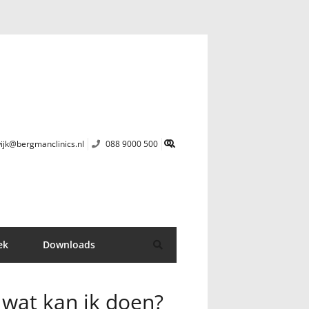
ijk@bergmanclinics.nl
088 9000 500
ek
Downloads
, wat kan ik doen?