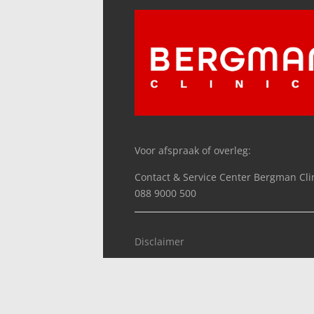
Voor afspraak of overleg:
Contact & Service Center Bergman Cli
088 9000 500
Disclaimer
Orthopedie Team Rijswijk