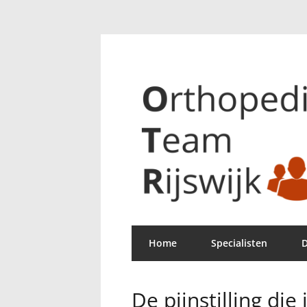
Home
Specialisten
D
De pijnstilling di